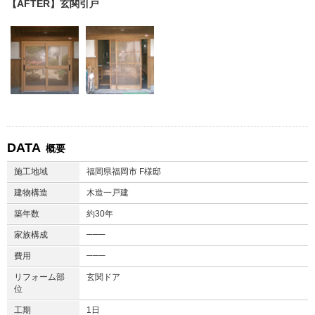
【AFTER】玄関引戸
DATA
概要
施工地域
福岡県福岡市 F様邸
建物構造
木造一戸建
築年数
約30年
───
家族構成
───
費用
リフォーム部
玄関ドア
位
工期
1日