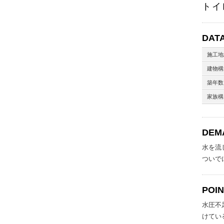
トイ
DAT
施工地
建物構
築年数
家族構
DEM
水を流
ついで
POI
水圧不
けてい