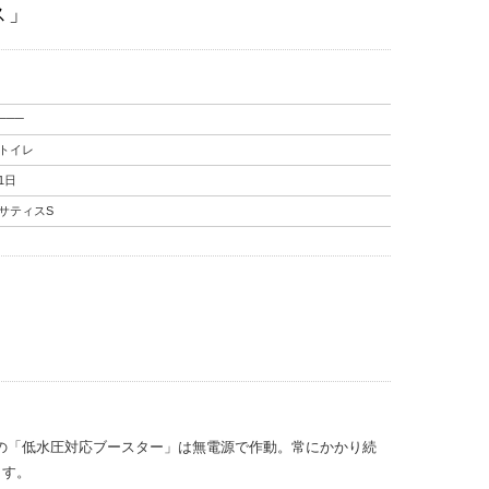
ス」
───
トイレ
1日
サティスS
Lの「低水圧対応ブースター」は無電源で作動。常にかかり続
ます。