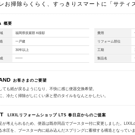
レお掃除らくらく、すっきりスマートに「サティ
A
概要
域
福岡県筑紫郡 K様邸
費用
造
一戸建
リフォーム部位
30年以上
工期
───
成
製品名
AND
お客さまのご要望
しても紙が戻るようになり、不快に感じ便器交換希望。
に、冷たく掃除がしにくい床と壁のタイルをなんとかしたい。
NT
LIXILリフォームショップ
LTS 春日店からのご提案
足が考えられるため、便器は既存同品でブースター付に変更しました。LIXI
る水圧を、ブースター内に組み込んだスプリングに蓄積する構造となってい