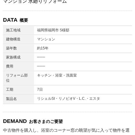
マンション 水廻りリフォーム
DATA
概要
施工地域
福岡県福岡市 S様邸
建物構造
マンション
築年数
約15年
───
家族構成
───
費用
リフォーム部
キッチン・浴室・洗面室
位
工期
7日
リシェルSI・リノビオV・L.C.・エスタ
製品名
DEMAND
お客さまのご要望
中古物件を購入し、浴室のコーナー窓の眺望が気に入って物件を選