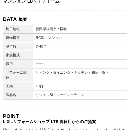
マンション LDKリフォーム
DATA
概要
施工地域
福岡県福岡市 K様邸
建物構造
RC造マンション
築年数
約40年
───
家族構成
───
費用
リフォーム部
リビング・ダイニング・キッチン・和室・廊下
位
工期
10日
製品名
リシェルSI・ウッディーライン
POINT
LIXILリフォームショップ
LTS 春日店からのご提案
独立したキッチンを開放的にスケルトンリフォームし、すっきりと