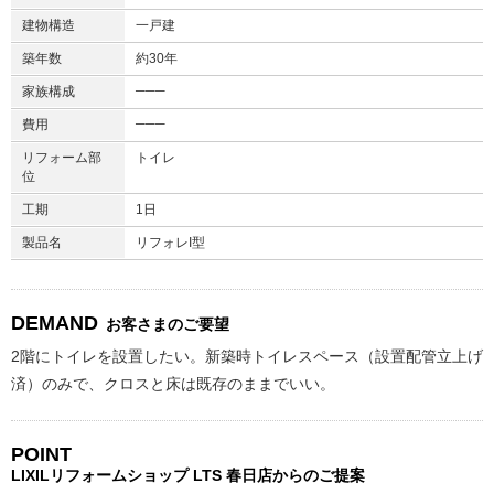
建物構造
一戸建
築年数
約30年
───
家族構成
───
費用
リフォーム部
トイレ
位
工期
1日
製品名
リフォレI型
DEMAND
お客さまのご要望
2階にトイレを設置したい。新築時トイレスペース（設置配管立上げ
済）のみで、クロスと床は既存のままでいい。
POINT
LIXILリフォームショップ
LTS 春日店からのご提案