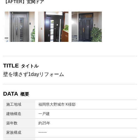
【AFTER】玄関ドア
TITLE
タイトル
壁を壊さず1dayリフォーム
DATA
概要
施工地域
福岡県大野城市 K様邸
建物構造
一戸建
築年数
約25年
───
家族構成