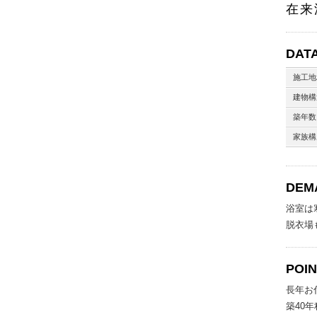
在来
DAT
施工地
建物構
築年数
家族構
DEM
浴室は
脱衣場
POI
長年お
築40