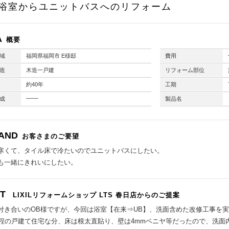
浴室からユニットバスへのリフォーム
A
概要
域
福岡県福岡市 E様邸
費用
造
木造一戸建
リフォーム部位
約40年
工期
───
成
製品名
AND
お客さまのご要望
寒くて、タイル床で冷たいのでユニットバスにしたい。
も一緒にきれいにしたい。
NT
LIXILリフォームショップ
LTS 春日店からのご提案
付き合いのOB様ですが、今回は浴室【在来⇒UB】、洗面含めた改修工事を
年程の戸建て住宅な分、床は根太直貼り、壁は4mmベニヤ等だったので、洗