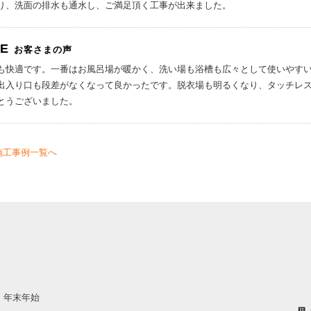
り、洗面の排水も通水し、ご満足頂く工事が出来ました。
CE
お客さまの声
も快適です。一番はお風呂場が暖かく、洗い場も浴槽も広々として使いやす
出入り口も段差がなくなって良かったです。脱衣場も明るくなり、タッチレ
とうございました。
施工事例一覧へ
・年末年始