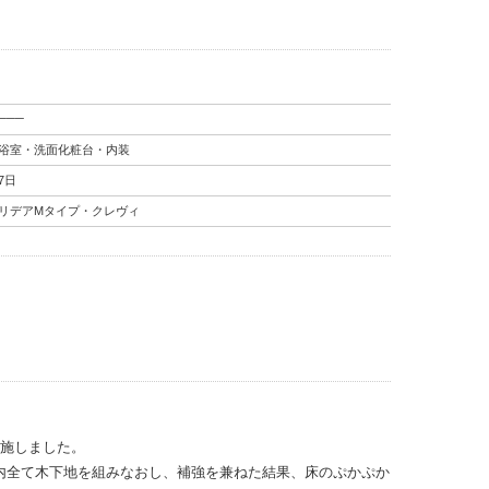
───
浴室・洗面化粧台・内装
7日
リデアMタイプ・クレヴィ
実施しました。
面内全て木下地を組みなおし、補強を兼ねた結果、床のぷかぷか