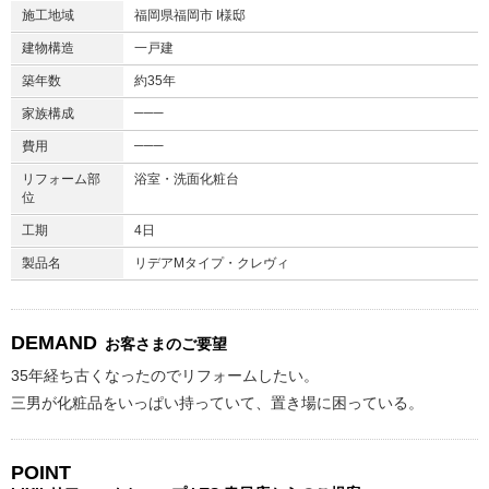
施工地域
福岡県福岡市 I様邸
建物構造
一戸建
築年数
約35年
───
家族構成
───
費用
リフォーム部
浴室・洗面化粧台
位
工期
4日
製品名
リデアMタイプ・クレヴィ
DEMAND
お客さまのご要望
35年経ち古くなったのでリフォームしたい。
三男が化粧品をいっぱい持っていて、置き場に困っている。
POINT