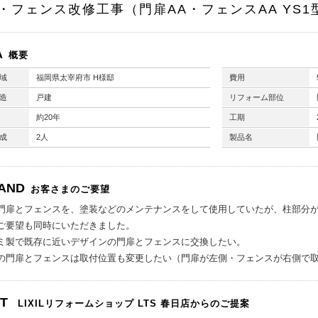
・フェンス改修工事（門扉AA・フェンスAA YS1
A
概要
域
福岡県太宰府市 H様邸
費用
造
戸建
リフォーム部位
約20年
工期
成
2人
製品名
AND
お客さまのご要望
門扉とフェンスを、塗装などのメンテナンスをして使用していたが、柱部分
ご要望も同時にいただきました。
ミ製で既存に近いデザインの門扉とフェンスに交換したい。
の門扉とフェンスは取付位置も変更したい（門扉が左側・フェンスが右側で
NT
LIXILリフォームショップ
LTS 春日店からのご提案