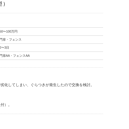
型）
50〜100万円
門扉・フェンス
2〜3日
門扉AA・フェンスAA
が劣化してしまい、ぐらつきが発生したので交換を検討。
取付）。