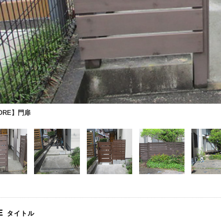
ORE】門扉
E
タイトル