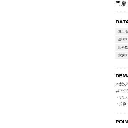
門扉
DAT
施工地
建物構
築年数
家族構
DEM
木製の
以下の
・アル
・片側
POI