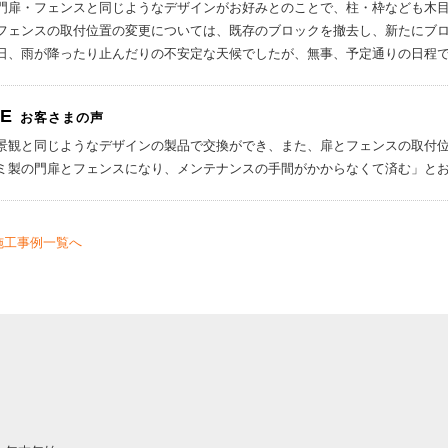
門扉・フェンスと同じようなデザインがお好みとのことで、柱・枠なども木目
フェンスの取付位置の変更については、既存のブロックを撤去し、新たにブ
日、雨が降ったり止んだりの不安定な天候でしたが、無事、予定通りの日程
CE
お客さまの声
景観と同じようなデザインの製品で交換ができ、また、扉とフェンスの取付
ミ製の門扉とフェンスになり、メンテナンスの手間がかからなくて済む」と
施工事例一覧へ