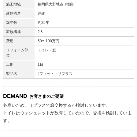
施工地域
福岡県大野城市 T様邸
建物構造
戸建
築年数
約25年
家族構成
2人
費用
50〜100万円
リフォーム部
トイレ・窓
位
工期
1日
製品名
Jフィット・リプラス
DEMAND
お客さまのご要望
冬寒いため、リプラスで窓交換するか検討しています。
トイレはウォシュレットが故障していたので、交換を検討していま
す。