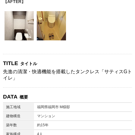
【AFTER】
TITLE
タイトル
先進の清潔・快適機能を搭載したタンクレス「サティスGト
イレ」
DATA
概要
施工地域
福岡県福岡市 M様邸
建物構造
マンション
築年数
約15年
家族構成
4人